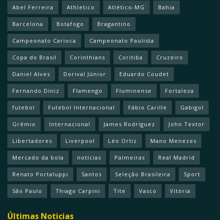
Abel Ferreira
Athletico
Atlético-MG
Bahia
Barcelona
Botafogo
Bragantino
Campeonato Carioca
Campeonato Paulista
Copa do Brasil
Corinthians
Coritiba
Cruzeiro
Daniel Alves
Dorival Júnior
Eduardo Coudet
Fernando Diniz
Flamengo
Fluminense
Fortaleza
futebol
Futebol Internacional
Fábio Carille
Gabigol
Grêmio
Internacional
James Rodríguez
John Textor
Libertadores
Liverpool
Léo Ortiz
Mano Menezes
Mercado da bola
notícias
Palmeiras
Real Madrid
Renato Portaluppi
Santos
Seleção Brasileira
Sport
São Paulo
Thiago Carpini
Tite
Vasco
Vitória
Últimas Noticias