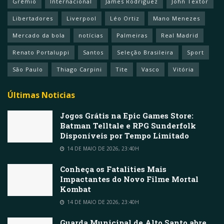
Grêmio
Internacional
James Rodríguez
John Textor
Libertadores
Liverpool
Léo Ortiz
Mano Menezes
Mercado da bola
notícias
Palmeiras
Real Madrid
Renato Portaluppi
Santos
Seleção Brasileira
Sport
São Paulo
Thiago Carpini
Tite
Vasco
Vitória
Últimas Noticias
Jogos Grátis na Epic Games Store:
Batman Telltale e RPG Sunderfolk
Disponíveis por Tempo Limitado
14 DE MAIO DE 2026, 23:40H
Conheça os Fatalities Mais
Impactantes do Novo Filme Mortal
Kombat
14 DE MAIO DE 2026, 23:40H
Guarda Municipal de Alto Santo abre