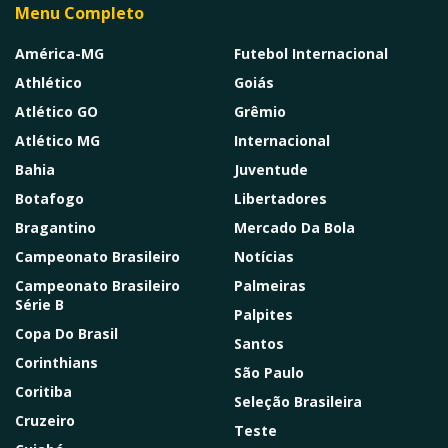
Menu Completo
América-MG
Futebol Internacional
Athlético
Goiás
Atlético GO
Grêmio
Atlético MG
Internacional
Bahia
Juventude
Botafogo
Libertadores
Bragantino
Mercado Da Bola
Campeonato Brasileiro
Notícias
Campeonato Brasileiro
Palmeiras
Série B
Palpites
Copa Do Brasil
Santos
Corinthians
São Paulo
Coritiba
Seleção Brasileira
Cruzeiro
Teste