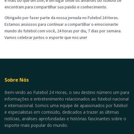
é mais do que um site; é um lugar onde os amantes do futebol se
encontram para compartilhar sua paixão e conhecimento.
Obrigado por fazer parte da nossa jornada no Futebol 24 Horas.
Estamos ansiosos para continuar a compartilhar o emocionante
mundo do futebol com você, 24 horas por dia, 7 dias por semana.
Vamos celebrar juntos o esporte que nos une!
Sobre Nós
Bem-vindo ao Futebol 24 Horas, o seu destino número um para
informações e entretenimento relacionados ao futebol nacional
e internacional. Somos uma equipe de apaixonados por futebol
e especialistas em conteúdo, dedicados a trazer as últimas
notícias, análises aprofundadas e histórias fascinantes sobre o
esporte mais popular do mundo.