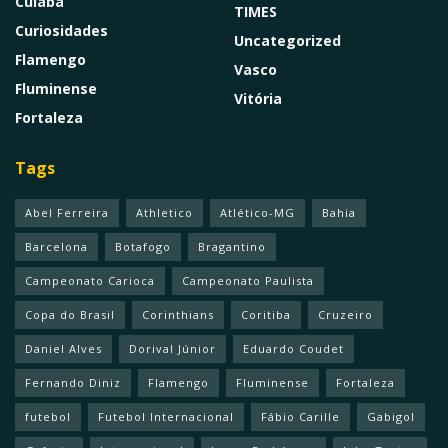
Cuiabá
TIMES
Curiosidades
Uncategorized
Flamengo
Vasco
Fluminense
Vitória
Fortaleza
Tags
Abel Ferreira
Athletico
Atlético-MG
Bahia
Barcelona
Botafogo
Bragantino
Campeonato Carioca
Campeonato Paulista
Copa do Brasil
Corinthians
Coritiba
Cruzeiro
Daniel Alves
Dorival Júnior
Eduardo Coudet
Fernando Diniz
Flamengo
Fluminense
Fortaleza
futebol
Futebol Internacional
Fábio Carille
Gabigol