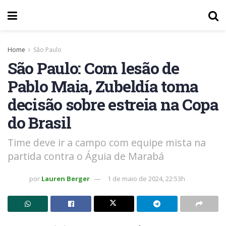
Home
São Paulo
São Paulo: Com lesão de
Pablo Maia, Zubeldía toma
decisão sobre estreia na Copa
do Brasil
Time deve ir a campo com equipe mista na
partida contra o Águia de Marabá
por
Lauren Berger
1 de maio de 2024, 22:53h