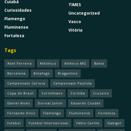
Cuiabá
TIMES
Curiosidades
Uncategorized
Flamengo
Vasco
Fluminense
Vitória
Fortaleza
Tags
Abel Ferreira
Athletico
Atlético-MG
Bahia
Barcelona
Botafogo
Bragantino
Campeonato Carioca
Campeonato Paulista
Copa do Brasil
Corinthians
Coritiba
Cruzeiro
Daniel Alves
Dorival Júnior
Eduardo Coudet
Fernando Diniz
Flamengo
Fluminense
Fortaleza
futebol
Futebol Internacional
Fábio Carille
Gabigol