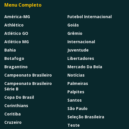
Menu Completo
América-MG
Futebol Internacional
Athlético
Goiás
Atlético GO
Grêmio
Atlético MG
Internacional
Bahia
Juventude
Botafogo
Libertadores
Bragantino
Mercado Da Bola
Campeonato Brasileiro
Notícias
Campeonato Brasileiro
Palmeiras
Série B
Palpites
Copa Do Brasil
Santos
Corinthians
São Paulo
Coritiba
Seleção Brasileira
Cruzeiro
Teste