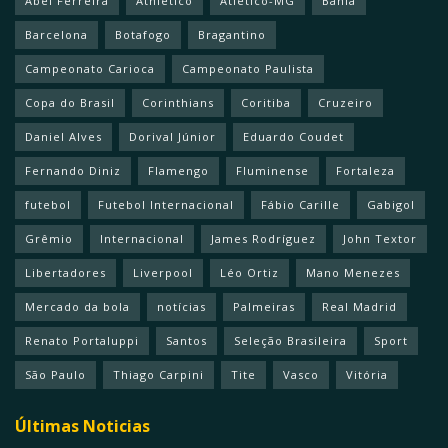
Abel Ferreira
Athletico
Atlético-MG
Bahia
Barcelona
Botafogo
Bragantino
Campeonato Carioca
Campeonato Paulista
Copa do Brasil
Corinthians
Coritiba
Cruzeiro
Daniel Alves
Dorival Júnior
Eduardo Coudet
Fernando Diniz
Flamengo
Fluminense
Fortaleza
futebol
Futebol Internacional
Fábio Carille
Gabigol
Grêmio
Internacional
James Rodríguez
John Textor
Libertadores
Liverpool
Léo Ortiz
Mano Menezes
Mercado da bola
notícias
Palmeiras
Real Madrid
Renato Portaluppi
Santos
Seleção Brasileira
Sport
São Paulo
Thiago Carpini
Tite
Vasco
Vitória
Últimas Noticias