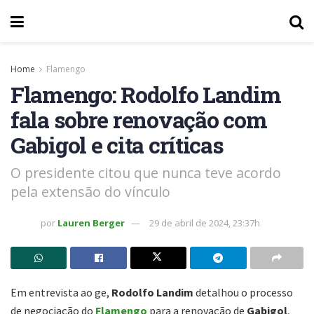
Home
Flamengo
Flamengo: Rodolfo Landim
fala sobre renovação com
Gabigol e cita críticas
O presidente citou que nunca teve acordo
pela extensão do vínculo
por
Lauren Berger
29 de abril de 2024, 23:37h
Em entrevista ao ge,
Rodolfo Landim
detalhou o processo
de negociação do
Flamengo
para a renovação de
Gabigol
,