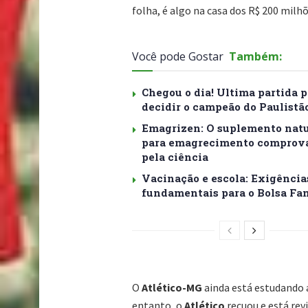
folha, é algo na casa dos R$ 200 milh
Você pode Gostar
Também:
Chegou o dia! Ultima partida p
decidir o campeão do Paulistão
Emagrizen: O suplemento natu
para emagrecimento comprov
pela ciência
Vacinação e escola: Exigência
fundamentais para o Bolsa Fa
O
Atlético-MG
ainda está estudando 
entanto, o
Atlético
recuou e está rev