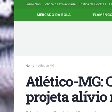
Sobre Nós
Política de Privacidade
Política de Cookies
T
MERCADO DA BOLA
FLAMENG
Home
Atlético MG
Atlético-MG: 
projeta alívio 