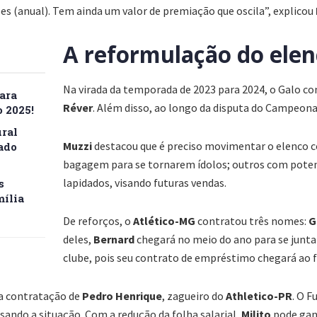
ões (anual). Tem ainda um valor de premiação que oscila”, explicou
A reformulação do ele
Na virada da temporada de 2023 para 2024, o Galo co
ara
Réver
. Além disso, ao longo da disputa do Campeon
 2025!
ral
Muzzi
destacou que é preciso movimentar o elenco 
ado
bagagem para se tornarem ídolos; outros com potenc
lapidados, visando futuras vendas.
s
mília
De reforços, o
Atlético-MG
contratou três nomes:
G
deles,
Bernard
chegará no meio do ano para se juntar
clube, pois seu contrato de empréstimo chegará ao f
a contratação de
Pedro
Henrique
, zagueiro do
Athletico-PR
. O F
isando a situação. Com a redução da folha salarial,
Milito
pode ganh