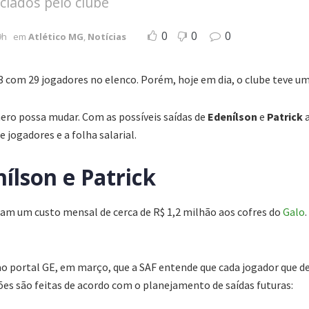
ciados pelo clube
0
0
0
9h
em
Atlético MG
,
Notícias
3 com 29 jogadores no elenco. Porém, hoje em dia, o clube teve u
ero possa mudar. Com as possíveis saídas de
Edenílson
e
Patrick
a
e jogadores e a folha salarial.
nílson e Patrick
am um custo mensal de cerca de R$ 1,2 milhão aos cofres do
Galo
o portal GE, em março, que a SAF entende que cada jogador que dei
ões são feitas de acordo com o planejamento de saídas futuras: