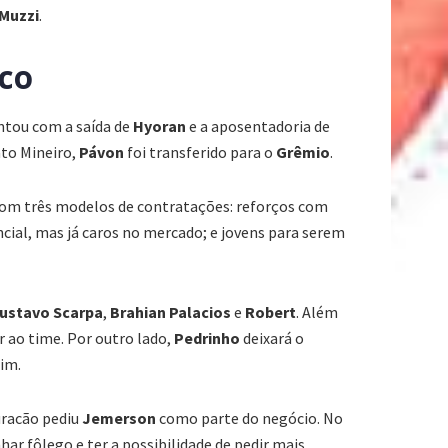
Muzzi
.
nco
ntou com a saída de
Hyoran
e a aposentadoria de
ato Mineiro,
Pávon
foi transferido para o
Grêmio
.
com três modelos de contratações: reforços com
ial, mas já caros no mercado; e jovens para serem
ustavo
Scarpa
,
Brahian
Palacios
e
Robert
. Além
 ao time. Por outro lado,
Pedrinho
deixará o
im.
uracão pediu
Jemerson
como parte do negócio. No
ar fôlego e ter a possibilidade de pedir mais