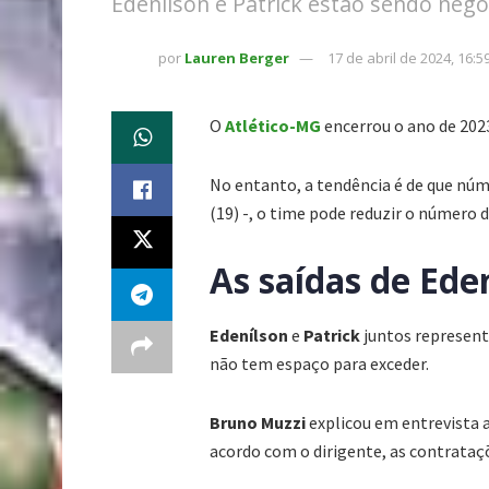
Edenílson e Patrick estão sendo nego
por
Lauren Berger
17 de abril de 2024, 16:5
O
Atlético-MG
encerrou o ano de 202
No entanto, a tendência é de que núm
(19) -, o time pode reduzir o número d
As saídas de Ede
Edenílson
e
Patrick
juntos represent
não tem espaço para exceder.
Bruno Muzzi
explicou em entrevista a
acordo com o dirigente, as contrataç