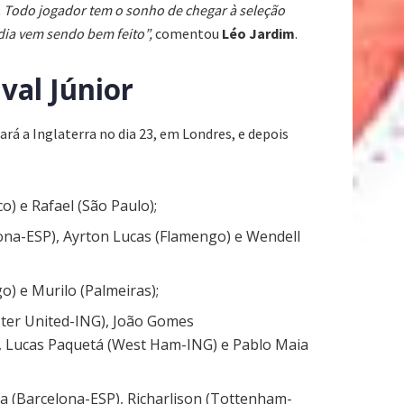
. Todo jogador tem o sonho de chegar à seleção
 dia vem sendo bem feito”,
comentou
Léo Jardim
.
val Júnior
ará a Inglaterra no dia 23, em Londres, e depois
o) e Rafael (São Paulo);
rona-ESP), Ayrton Lucas (Flamengo) e Wendell
o) e Murilo (Palmeiras);
ster United-ING), João Gomes
, Lucas Paquetá (West Ham-ING) e Pablo Maia
ha (Barcelona-ESP), Richarlison (Tottenham-