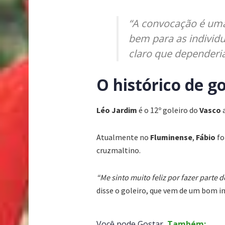
“A convocação é uma
bem para as individ
claro que dependeri
O histórico de g
Léo Jardim
é o 12º goleiro do
Vasco
a
Atualmente no
Fluminense
,
Fábio
fo
cruzmaltino.
“Me sinto muito feliz por fazer parte
disse o goleiro, que vem de um bom in
Você pode Gostar
Também: