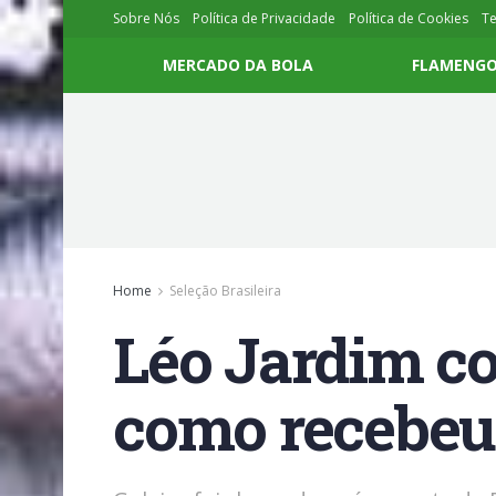
Sobre Nós
Política de Privacidade
Política de Cookies
T
MERCADO DA BOLA
FLAMENG
Home
Seleção Brasileira
Léo Jardim c
como recebeu 