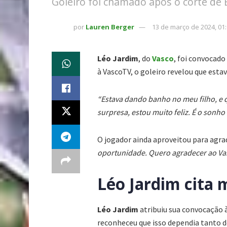
Goleiro foi chamado após o corte de 
por
Lauren Berger
13 de março de 2024, 01
Léo Jardim
, do
Vasco
, foi convocado
à VascoTV, o goleiro revelou que est
“Estava dando banho no meu filho, e q
surpresa, estou muito feliz. É o sonho 
O jogador ainda aproveitou para agr
oportunidade. Quero agradecer ao Vas
Léo Jardim cita 
Léo Jardim
atribuiu sua convocação 
reconheceu que isso dependia tanto d