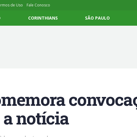
ermos de Uso
Fale Conosco
O
CORINTHIANS
SÃO PAULO
omemora convocaç
a notícia