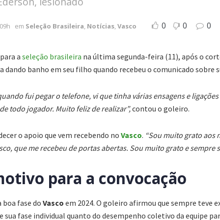
Ederson, lesionado
0
0
0
:09h
em
Seleção Brasileira
,
Notícias
,
Vasco
 para a
seleção brasileira
na última segunda-feira (11), após o cor
ava dando banho em seu filho quando recebeu o comunicado sobre 
uando fui pegar o telefone, vi que tinha várias ensagens e ligaçõe
de todo jogador. Muito feliz de realizar”,
contou o goleiro.
adecer o apoio que vem recebendo no
Vasco
.
“
Sou muito grato aos 
co, que me recebeu de portas abertas. Sou muito grato e sempre s
motivo para a convocação
à boa fase do
Vasco
em 2024. O goleiro afirmou que sempre teve 
e sua fase individual quanto do desempenho coletivo da equipe par