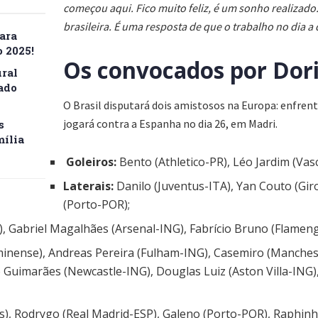
começou aqui. Fico muito feliz, é um sonho realizado
brasileira. É uma resposta de que o trabalho no dia a
ara
 2025!
Os convocados por Dori
ral
ado
O Brasil disputará dois amistosos na Europa: enfrent
jogará contra a Espanha no dia 26, em Madri.
s
mília
Goleiros:
Bento (Athletico-PR), Léo Jardim (Vasc
Laterais:
Danilo (Juventus-ITA), Yan Couto (Gi
(Porto-POR);
, Gabriel Magalhães (Arsenal-ING), Fabrício Bruno (Flameng
minense), Andreas Pereira (Fulham-ING), Casemiro (Manche
Guimarães (Newcastle-ING), Douglas Luiz (Aston Villa-ING)
as), Rodrygo (Real Madrid-ESP), Galeno (Porto-POR), Raphin