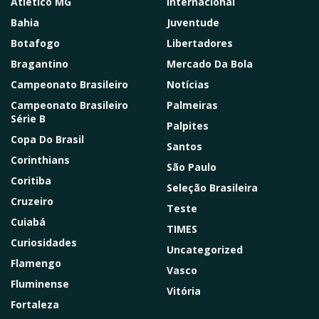
Atlético MG
Internacional
Bahia
Juventude
Botafogo
Libertadores
Bragantino
Mercado Da Bola
Campeonato Brasileiro
Notícias
Campeonato Brasileiro
Palmeiras
Série B
Palpites
Copa Do Brasil
Santos
Corinthians
São Paulo
Coritiba
Seleção Brasileira
Cruzeiro
Teste
Cuiabá
TIMES
Curiosidades
Uncategorized
Flamengo
Vasco
Fluminense
Vitória
Fortaleza