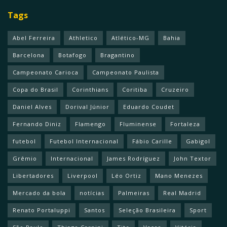
Tags
Abel Ferreira
Athletico
Atlético-MG
Bahia
Barcelona
Botafogo
Bragantino
Campeonato Carioca
Campeonato Paulista
Copa do Brasil
Corinthians
Coritiba
Cruzeiro
Daniel Alves
Dorival Júnior
Eduardo Coudet
Fernando Diniz
Flamengo
Fluminense
Fortaleza
futebol
Futebol Internacional
Fábio Carille
Gabigol
Grêmio
Internacional
James Rodríguez
John Textor
Libertadores
Liverpool
Léo Ortiz
Mano Menezes
Mercado da bola
notícias
Palmeiras
Real Madrid
Renato Portaluppi
Santos
Seleção Brasileira
Sport