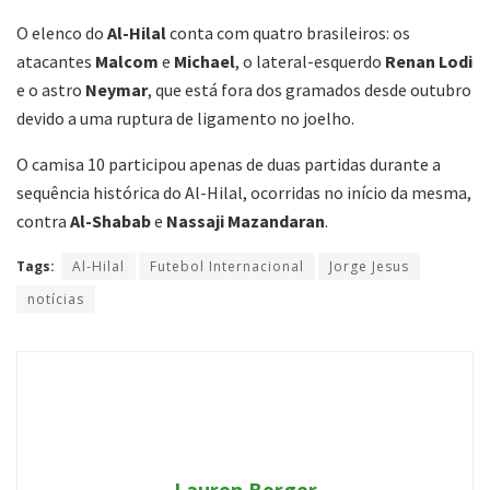
O elenco do
Al-Hilal
conta com quatro brasileiros: os
atacantes
Malcom
e
Michael
, o lateral-esquerdo
Renan Lodi
e o astro
Neymar
, que está fora dos gramados desde outubro
devido a uma ruptura de ligamento no joelho.
O camisa 10 participou apenas de duas partidas durante a
sequência histórica do Al-Hilal, ocorridas no início da mesma,
contra
Al-Shabab
e
Nassaji Mazandaran
.
Tags:
Al-Hilal
Futebol Internacional
Jorge Jesus
notícias