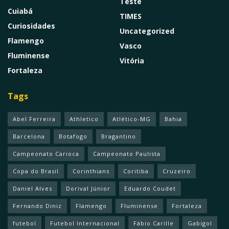
Teste
Cuiabá
TIMES
Curiosidades
Uncategorized
Flamengo
Vasco
Fluminense
Vitória
Fortaleza
Tags
Abel Ferreira
Athletico
Atlético-MG
Bahia
Barcelona
Botafogo
Bragantino
Campeonato Carioca
Campeonato Paulista
Copa do Brasil
Corinthians
Coritiba
Cruzeiro
Daniel Alves
Dorival Júnior
Eduardo Coudet
Fernando Diniz
Flamengo
Fluminense
Fortaleza
futebol
Futebol Internacional
Fábio Carille
Gabigol