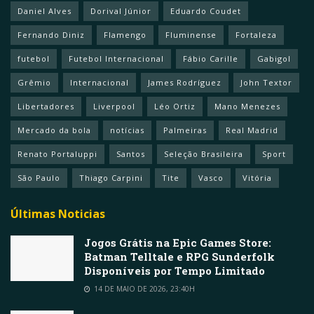
Daniel Alves
Dorival Júnior
Eduardo Coudet
Fernando Diniz
Flamengo
Fluminense
Fortaleza
futebol
Futebol Internacional
Fábio Carille
Gabigol
Grêmio
Internacional
James Rodríguez
John Textor
Libertadores
Liverpool
Léo Ortiz
Mano Menezes
Mercado da bola
notícias
Palmeiras
Real Madrid
Renato Portaluppi
Santos
Seleção Brasileira
Sport
São Paulo
Thiago Carpini
Tite
Vasco
Vitória
Últimas Noticias
Jogos Grátis na Epic Games Store:
Batman Telltale e RPG Sunderfolk
Disponíveis por Tempo Limitado
14 DE MAIO DE 2026, 23:40H