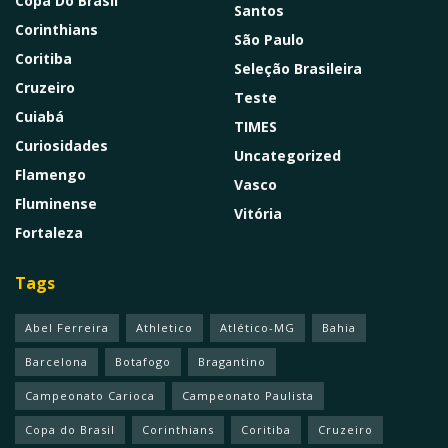
Copa Do Brasil
Santos
Corinthians
São Paulo
Coritiba
Seleção Brasileira
Cruzeiro
Teste
Cuiabá
TIMES
Curiosidades
Uncategorized
Flamengo
Vasco
Fluminense
Vitória
Fortaleza
Tags
Abel Ferreira
Athletico
Atlético-MG
Bahia
Barcelona
Botafogo
Bragantino
Campeonato Carioca
Campeonato Paulista
Copa do Brasil
Corinthians
Coritiba
Cruzeiro