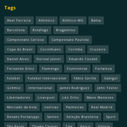
Tags
Abel Ferreira
Athletico
Atlético-MG
Bahia
Barcelona
Botafogo
Bragantino
Campeonato Carioca
Campeonato Paulista
Copa do Brasil
Corinthians
Coritiba
Cruzeiro
Daniel Alves
Dorival Júnior
Eduardo Coudet
Fernando Diniz
Flamengo
Fluminense
Fortaleza
futebol
Futebol Internacional
Fábio Carille
Gabigol
Grêmio
Internacional
James Rodríguez
John Textor
Libertadores
Liverpool
Léo Ortiz
Mano Menezes
Mercado da bola
notícias
Palmeiras
Real Madrid
Renato Portaluppi
Santos
Seleção Brasileira
Sport
São Paulo
Thiago Carpini
Tite
Vasco
Vitória